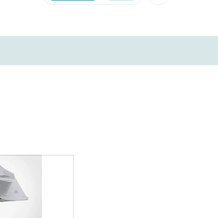
Facebook
X
Xing
LinkedIn
Mail
Whatsapp
copy link