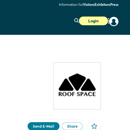
Information for
Visitors
Exhibitors
Press
Login
Send E-Mail
Share