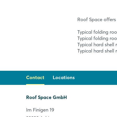
Roof Space offers 
Typical folding roo
Typical folding ro
Typical hard shell 
Typical hard shell 
Contact
Locations
Roof Space GmbH
Roof Space GmbH
Im Finigen 19
Achim