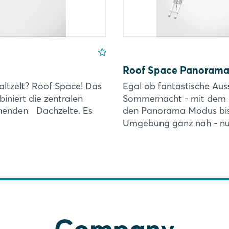
Roof Space Panorama
altzelt? Roof Space! Das
Egal ob fantastische Aus
iniert die zentralen
Sommernacht - mit dem 
ehenden Dachzelte. Es
den Panorama Modus bis
Roof Space 2
Login
Umgebung ganz nah - nur 
Hartschalenzelt? Fal
kombiniert die zentr
Log in
Dachzelte. Es ermögl
Hartschalenzeltes, mi
Forgot password?
More Information
Not yet registered?
Company