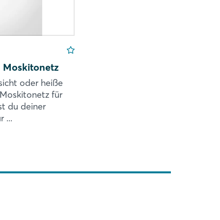
 Moskitonetz
sicht oder heiße
Moskitonetz für
t du deiner
...
tzelt? Roof Space! Das Roof Space 2
alen Vorteile der bestehenden
icht den schnellen Aufbau eines
t dem hervorragenden ...