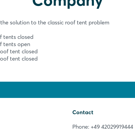
Sign in now
the solution to the classic roof tent problem
f tents closed
of tents open
roof tent closed
roof tent closed
Contact
Phone: +49 42029919444