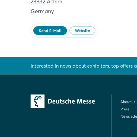
28832 Achim
DE
Germany
Website
Send E-Mail
Website
Interested in news about exhibitors, top offers a
About us
Press
Newslette