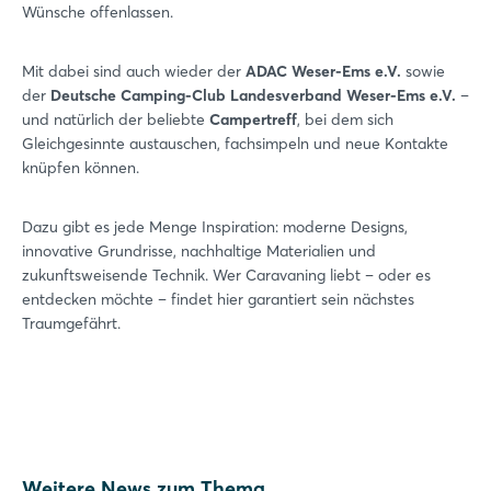
Wünsche offenlassen.
Mit dabei sind auch wieder der
ADAC Weser-Ems e.V.
sowie
der
Deutsche Camping-Club Landesverband Weser-Ems e.V.
–
und natürlich der beliebte
Campertreff
, bei dem sich
Gleichgesinnte austauschen, fachsimpeln und neue Kontakte
knüpfen können.
Login
Dazu gibt es jede Menge Inspiration: moderne Designs,
innovative Grundrisse, nachhaltige Materialien und
Einloggen
zukunftsweisende Technik. Wer Caravaning liebt – oder es
entdecken möchte – findet hier garantiert sein nächstes
Passwort vergessen?
Traumgefährt.
Noch nicht angemeldet?
Jetzt registrieren
Weitere News zum Thema