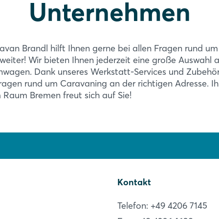
Unternehmen
FAHRRADSCHUTZ
Login
van Brandl hilft Ihnen gerne bei allen Fragen rund u
Fahrradschutzhülle Un
iter! Wir bieten Ihnen jederzeit eine große Auswahl 
erster Linie für Deich
Einloggen
wagen. Dank unseres Werkstatt-Services und Zubehör
Kastenform ist sie univ
Fragen rund um Caravaning an der richtigen Adresse. I
auf einem Lastenträger
Passwort vergessen?
 Raum Bremen freut sich auf Sie!
Mehr Infos
Noch nicht angemeldet?
Jetzt registrieren
Kontakt
Telefon: +49 4206 7145