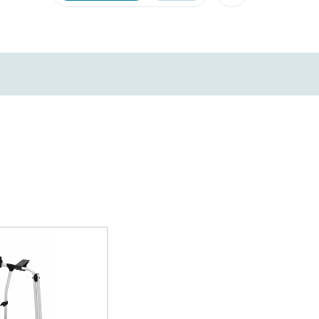
Facebook
X
Xing
LinkedIn
Mail
Whatsapp
Link kopieren