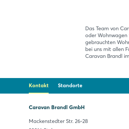
Das Team von Cara
oder Wohnwagen we
gebrauchten Wohn
bei uns mit allen 
Caravan Brandl im
Kontakt
Standorte
Caravan Brandl GmbH
Caravan Brandl GmbH
Mackenstedter Str. 26-28
Stuhr